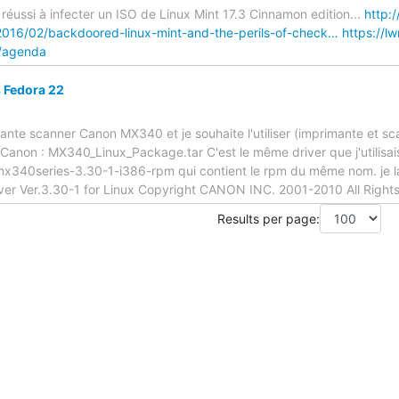
 réussi à infecter un ISO de Linux Mint 17.3 Cinnamon edition...
http:
/2016/02/backdoored-linux-mint-and-the-perils-of-check…
https://l
p/agenda
Fedora 22
ante scanner Canon MX340 et je souhaite l'utiliser (imprimante et sca
te Canon : MX340_Linux_Package.tar C'est le même driver que j'utilisa
er-mx340series-3.30-1-i386-rpm qui contient le rpm du même nom. je lance
river Ver.3.30-1 for Linux Copyright CANON INC. 2001-2010 All Right
Results per page: