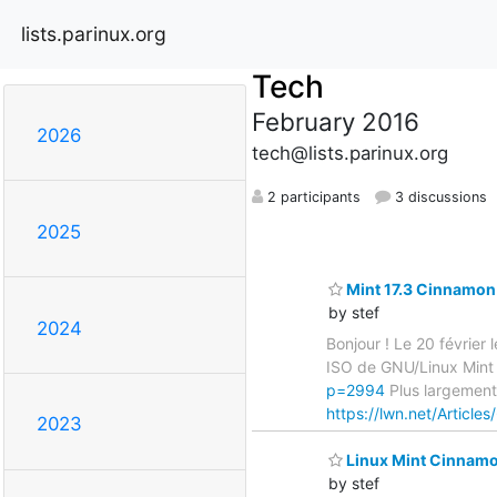
lists.parinux.org
Tech
February 2016
2026
tech@lists.parinux.org
2 participants
3 discussions
2025
Mint 17.3 Cinnamo
by stef
2024
Bonjour ! Le 20 février l
ISO de GNU/Linux Mint
p=2994
Plus largement
https://lwn.net/Article
2023
Linux Mint Cinnamon
by stef