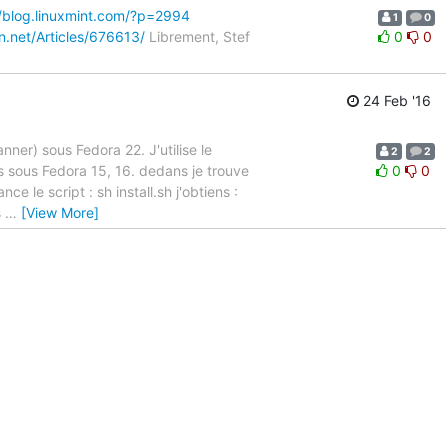
//blog.linuxmint.com/?p=2994
1
0
wn.net/Articles/676613/
Librement, Stef
0
0
24 Feb '16
nner) sous Fedora 22. J'utilise le
2
2
is sous Fedora 15, 16. dedans je trouve
0
0
 le script : sh install.sh j'obtiens :
s
…
[View More]