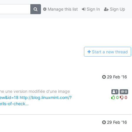
Manage this list
Sign In
Sign Up
Start a n
ew thread
29 Feb '16
igne une version modifiée d'une image
1
0
iew&id=18
http://blog.linuxmint.com/?
0
0
rils-of-check…
29 Feb '16