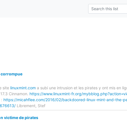
n corrompue
e site
linuxmint.com
a subi une intrusion et les pirates y ont mis en l
 17.3 Cinnamon.
https://www.linuxmint-fr.org/mybblog.php?action=v
 :
https://micahflee.com/2016/02/backdoored-linux-mint-and-the-pe
s/676613/
Librement, Stef
 victime de pirates