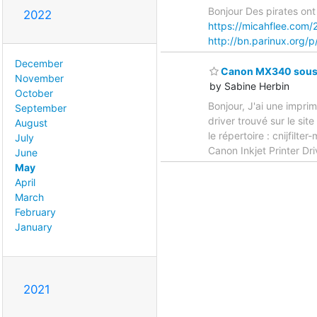
Bonjour Des pirates ont
2022
https://micahflee.com
http://bn.parinux.org/
December
Canon MX340 sous 
November
by Sabine Herbin
October
Bonjour, J'ai une imprim
September
driver trouvé sur le si
August
le répertoire : cnijfilt
July
Canon Inkjet Printer D
June
May
April
March
February
January
2021