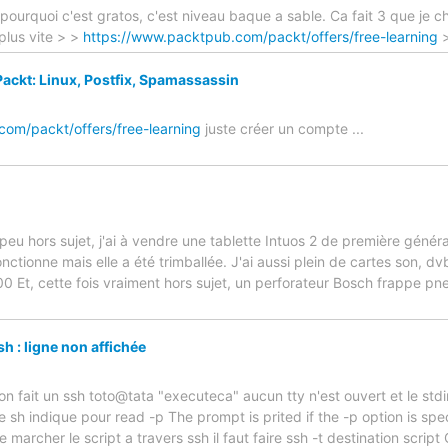
ourquoi c'est gratos, c'est niveau baque a sable. Ca fait 3 que je 
plus vite > >
https://www.packtpub.com/packt/offers/free-learning
>
Packt: Linux, Postfix, Spamassassin
om/packt/offers/free-learning
juste créer un compte ...
peu hors sujet, j'ai à vendre une tablette Intuos 2 de première généra
nctionne mais elle a été trimballée. J'ai aussi plein de cartes son, dv
 Et, cette fois vraiment hors sujet, un perforateur Bosch frappe p
sh : ligne non affichée
e on fait un ssh toto@tata "executeca" aucun tty n'est ouvert et le st
 sh indique pour read -p The prompt is prited if the -p option is spec
e marcher le script a travers ssh il faut faire ssh -t destination scrip