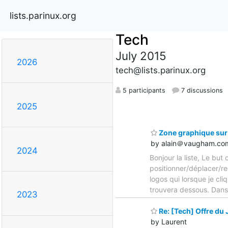
lists.parinux.org
Tech
July 2015
2026
tech@lists.parinux.org
5 participants
7 discussions
2025
Zone graphique sur
by alain＠vaugham.co
2024
Bonjour la liste, Le but
positionner/déplacer/red
logos qui lorsque je cl
trouvera dessous. Dans 
2023
Re: [Tech] Offre du 
by Laurent