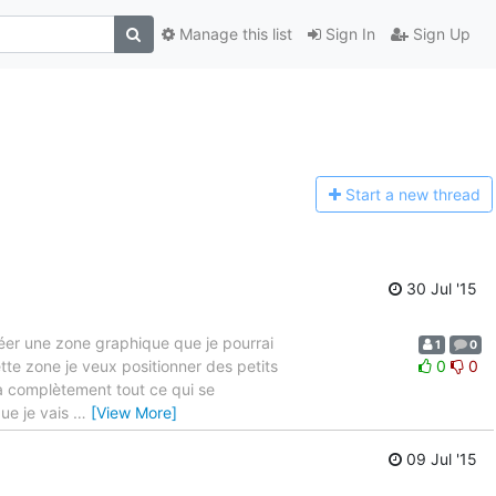
Manage this list
Sign In
Sign Up
Start a n
ew thread
30 Jul '15
créer une zone graphique que je pourrai
1
0
ette zone je veux positionner des petits
0
0
ra complètement tout ce qui se
ue je vais
…
[View More]
09 Jul '15