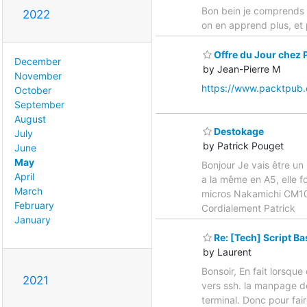
Bon bein je comprends p
2022
on en apprend plus, et 
Offre du Jour chez 
December
by Jean-Pierre M
November
https://www.packtpub.c
October
September
August
Destokage
July
by Patrick Pouget
June
May
Bonjour Je vais être un 
April
a la même en A5, elle fo
March
micros Nakamichi CM100
February
Cordialement Patrick
January
Re: [Tech] Script Ba
by Laurent
Bonsoir, En fait lorsqu
2021
vers ssh. la manpage de
terminal. Donc pour fair