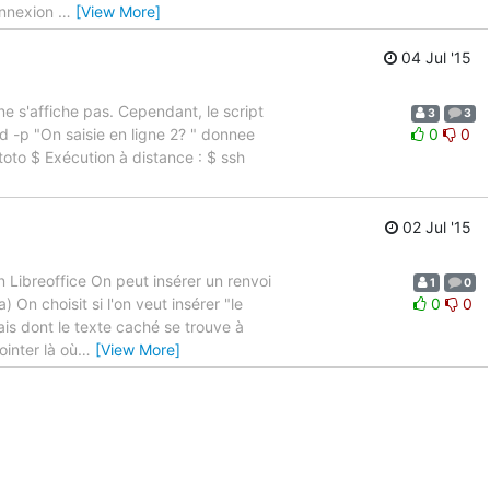
onnexion
…
[View More]
04 Jul '15
 ne s'affiche pas. Cependant, le script
3
3
d -p "On saisie en ligne 2? " donnee
0
0
toto $ Exécution à distance : $ ssh
02 Jul '15
n Libreoffice On peut insérer un renvoi
1
0
n choisit si l'on veut insérer "le
0
0
ais dont le texte caché se trouve à
ointer là où
…
[View More]