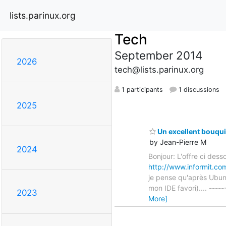
lists.parinux.org
Tech
September 2014
2026
tech@lists.parinux.org
1 participants
1 discussions
2025
Un excellent bouquin
by Jean-Pierre M
2024
Bonjour: L'offre ci dess
http://www.informit.co
je pense qu'après Ubun
mon IDE favori).... ---
2023
More]