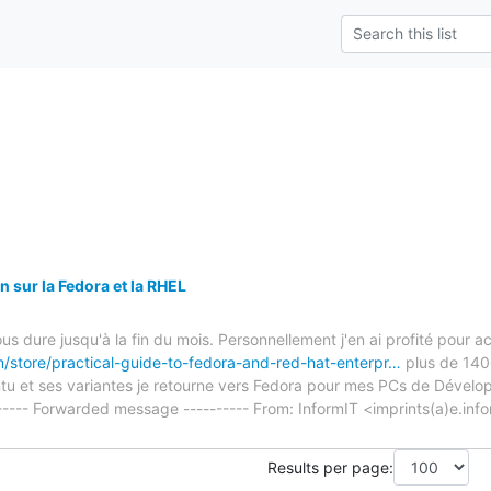
 sur la Fedora et la RHEL
ous dure jusqu'à la fin du mois. Personnellement j'en ai profité pour a
m/store/practical-guide-to-fedora-and-red-hat-enterpr…
plus de 1400
tu et ses variantes je retourne vers Fedora pour mes PCs de Dévelo
------- Forwarded message ---------- From: InformIT <imprints(a)e.in
Results per page: