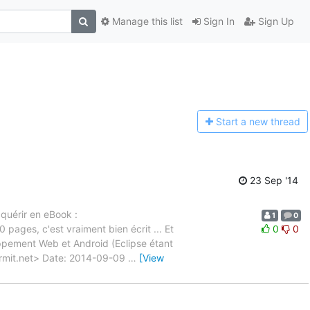
Manage this list
Sign In
Sign Up
Start a n
ew thread
23 Sep '14
cquérir en eBook :
1
0
 pages, c'est vraiment bien écrit ... Et
0
0
ppement Web et Android (Eclipse étant
formit.net> Date: 2014-09-09
…
[View