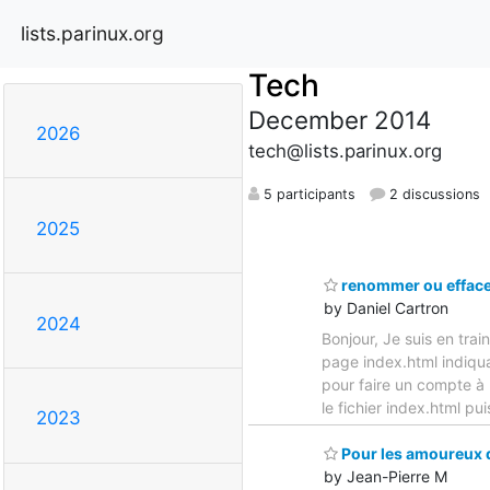
lists.parinux.org
Tech
December 2014
2026
tech@lists.parinux.org
5 participants
2 discussions
2025
renommer ou effacer
by Daniel Cartron
2024
Bonjour, Je suis en trai
page index.html indiqua
pour faire un compte à r
le fichier index.html p
2023
Pour les amoureux de
by Jean-Pierre M