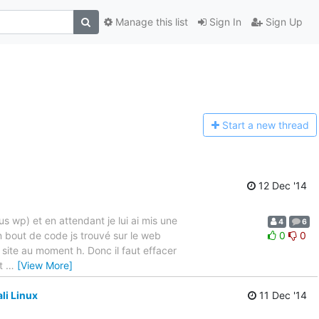
Manage this list
Sign In
Sign Up
Start a n
ew thread
12 Dec '14
s wp) et en attendant je lui ai mis une
4
6
n bout de code js trouvé sur le web
0
0
 site au moment h. Donc il faut effacer
st
…
[View More]
li Linux
11 Dec '14