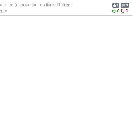
ournée (chaque jour un livre différent
1
0
ique
0
0