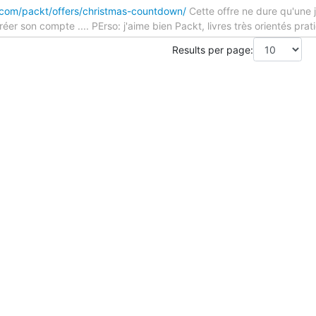
com/packt/offers/christmas-countdown/
Cette offre ne dure qu'une j
 créer son compte .... PErso: j'aime bien Packt, livres très orientés prat
Results per page: