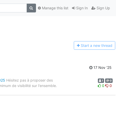
Manage this list
Sign In
Sign Up
Start a n
ew thread
17 Nov '25
025
Hésitez pas à proposer des
1
0
nimum de visibilité sur l'ensemble.
0
0