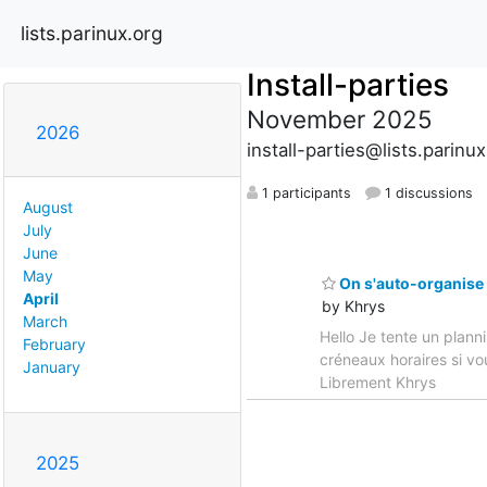
lists.parinux.org
Install-parties
November 2025
2026
install-parties@lists.parinux
1 participants
1 discussions
August
July
June
May
On s'auto-organise 
April
by Khrys
March
Hello Je tente un plan
February
créneaux horaires si vou
January
Librement Khrys
2025