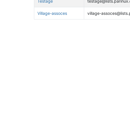
Testage
testage@lists.parinux.
Village-assoces
village-assoces@lists.