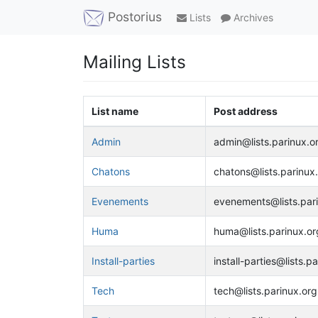
Postorius
Lists
Archives
Mailing Lists
List name
Post address
Admin
admin@lists.parinux.o
Chatons
chatons@lists.parinux
Evenements
evenements@lists.par
Huma
huma@lists.parinux.or
Install-parties
install-parties@lists.p
Tech
tech@lists.parinux.org